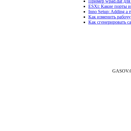
Пример wpad.dat для 
ESXi: Какие порты и
Inno Setup: Adding a r
Как изменить рабочу
Как сгенерировать 
GASOV.