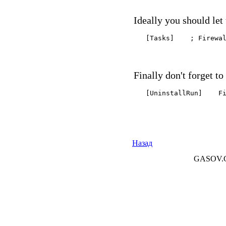
Ideally you should let 
   [Tasks]    ; Firewa
Finally don't forget t
   [UninstallRun]    F
Назад
GASOV.