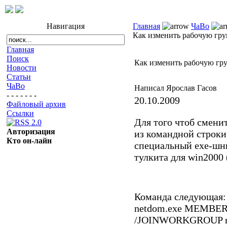
Навигация
Главная
ЧаВо
Как изменить рабочую гру
Главная
Поиск
Как изменить рабочую гру
Новости
Статьи
ЧаВо
Написал Ярослав Гасов
- - - - - - -
20.10.2009
Файловый архив
Ссылки
Для того чтоб смени
Авторизация
из командной строк
Кто он-лайн
специальный ехе-ш
тулкита для win2000 
Команда следующая:
netdom.exe MEMBER 
/JOINWORKGROUP m