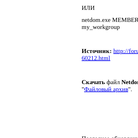
ИЛИ
netdom.exe MEMBE
my_workgroup
Источник:
http://fo
60212.html
Скачать
файл
Netdo
"
Файловый архив
".