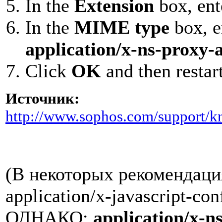
In the
Extension
box, ent
In the
MIME type
box, e
application/x-ns-proxy-
Click
OK
and then restart
Источник:
http://www.sophos.com/support/k
(В некоторых рекомендаци
application/x-javascript-conf
ОДНАКО:
application/x-n